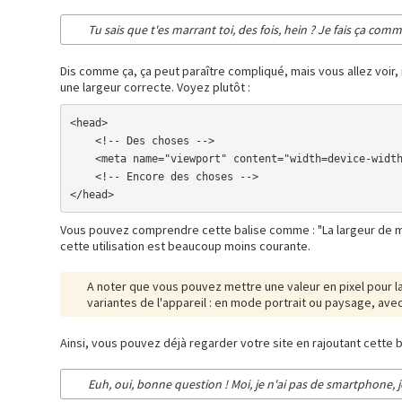
Tu sais que t'es marrant toi, des fois, hein ? Je fais ça com
Dis comme ça, ça peut paraître compliqué, mais vous allez voir, r
une largeur correcte. Voyez plutôt :
<head>

    <!-- Des choses -->

    <meta name="viewport" content="width=device-width"/>

    <!-- Encore des choses -->

</head>
Vous pouvez comprendre cette balise comme : "La largeur de mon
cette utilisation est beaucoup moins courante.
A noter que vous pouvez mettre une valeur en pixel pour l
variantes de l'appareil : en mode portrait ou paysage, avec
Ainsi, vous pouvez déjà regarder votre site en rajoutant cette b
Euh, oui, bonne question ! Moi, je n'ai pas de smartphone, j