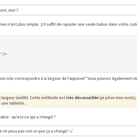
ment, moi ?
ien n'est plus simple. ;) Il suffit de rajouter une seule balise dans votre c
 site correspondra à la largeur de l'appareil." Vous pouvez également util
a largeur (width). Cette méthode est
très déconseillée
(je pèse mes mots), 
 une tablette...
alise : qu'est-ce qui a changé ?
e ne peux pas voir ce que ça a changé ! :(