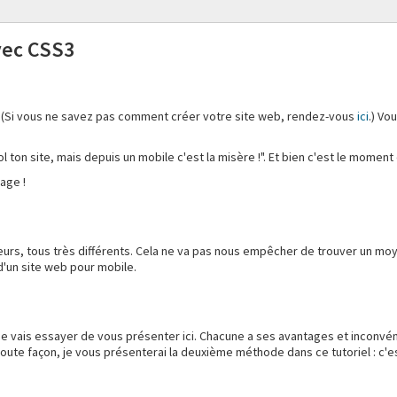
vec CSS3
... (Si vous ne savez pas comment créer votre site web, rendez-vous
ici
.) Vo
ool ton site, mais depuis un mobile c'est la misère !". Et bien c'est le moment
age !
ateurs, tous très différents. Cela ne va pas nous empêcher de trouver un m
d'un site web pour mobile.
e je vais essayer de vous présenter ici. Chacune a ses avantages et inconvé
e toute façon, je vous présenterai la deuxième méthode dans ce tutoriel : c'es