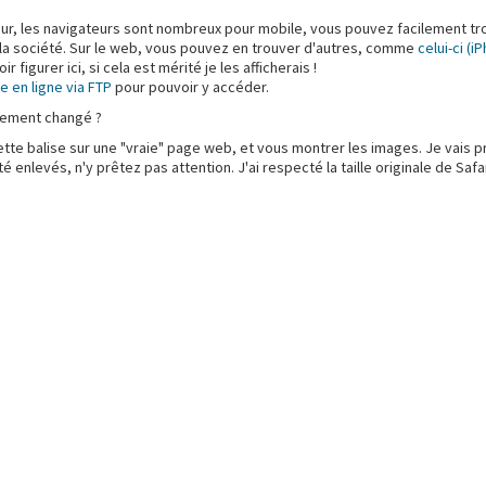
ateur, les navigateurs sont nombreux pour mobile, vous pouvez facilement 
r la société. Sur le web, vous pouvez en trouver d'autres, comme
celui-ci (i
figurer ici, si cela est mérité je les afficherais !
e en ligne via FTP
pour pouvoir y accéder.
tement changé ?
ette balise sur une "vraie" page web, et vous montrer les images. Je vais pr
é enlevés, n'y prêtez pas attention. J'ai respecté la taille originale de Safa