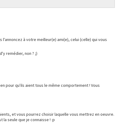
us l'annoncez à votre meilleur(e) ami(e), celui (celle) qui vous
 d'y remédier, non ? ;)
oyen pour qu'ils aient tous le même comportement ! Vous
nients, et vous pourrez choisir laquelle vous mettrez en oeuvre.
t la seule que je connaisse ! :p