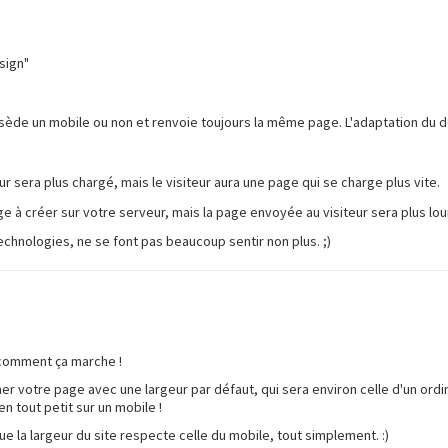
sign"
ède un mobile ou non et renvoie toujours la même page. L'adaptation du desi
sera plus chargé, mais le visiteur aura une page qui se charge plus vite.
ge à créer sur votre serveur, mais la page envoyée au visiteur sera plus lou
hnologies, ne se font pas beaucoup sentir non plus. ;)
) comment ça marche !
cher votre page avec une largeur par défaut, qui sera environ celle d'un ord
en tout petit sur un mobile !
que la largeur du site respecte celle du mobile, tout simplement. :)