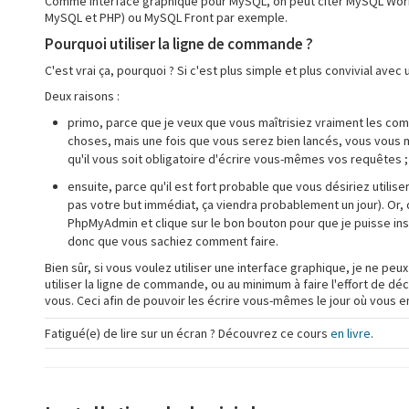
Comme interface graphique pour MySQL, on peut citer MySQL Work
MySQL et PHP) ou MySQL Front par exemple.
Pourquoi utiliser la ligne de commande ?
C'est vrai ça, pourquoi ? Si c'est plus simple et plus convivial avec
Deux raisons :
primo, parce que je veux que vous maîtrisiez vraiment les com
choses, mais une fois que vous serez bien lancés, vous vous m
qu'il vous soit obligatoire d'écrire vous-mêmes vos requêtes ;
ensuite, parce qu'il est fort probable que vous désiriez util
pas votre but immédiat, ça viendra probablement un jour). Or, 
PhpMyAdmin et clique sur le bon bouton pour que je puisse insé
donc que vous sachiez comment faire.
Bien sûr, si vous voulez utiliser une interface graphique, je ne 
utiliser la ligne de commande, ou au minimum à faire l'effort de dé
vous. Ceci afin de pouvoir les écrire vous-mêmes le jour où vous en
Fatigué(e) de lire sur un écran ? Découvrez ce cours
en livre
.