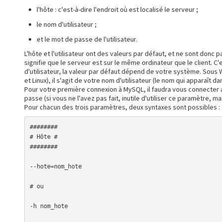
l'hôte : c'est-à-dire l'endroit où est localisé le serveur ;
le nom d'utilisateur ;
et le mot de passe de l'utilisateur.
L'hôte et l'utilisateur ont des valeurs par défaut, et ne sont donc p
signifie que le serveur est sur le même ordinateur que le client. 
d'utilisateur, la valeur par défaut dépend de votre système. Sous 
et Linux), il s'agit de votre nom d'utilisateur (le nom qui apparaît d
Pour votre première connexion à MySQL, il faudra vous connecter a
passe (si vous ne l'avez pas fait, inutile d'utiliser ce paramètre, ma
Pour chacun des trois paramètres, deux syntaxes sont possibles :
########

# Hôte #

########

--hote=nom_hote

# ou 

-h nom_hote
