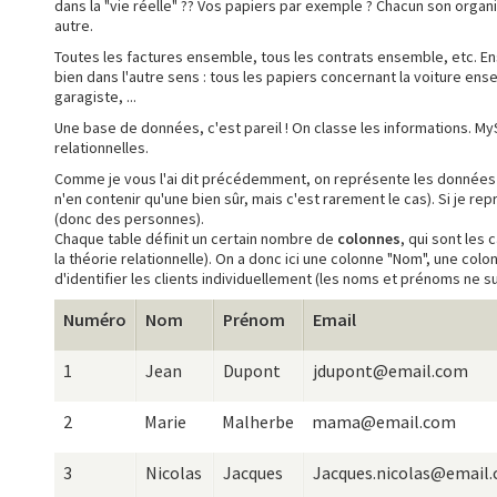
dans la "vie réelle" ?? Vos papiers par exemple ? Chacun son organ
autre.
Toutes les factures ensemble, tous les contrats ensemble, etc. Ensui
bien dans l'autre sens : tous les papiers concernant la voiture en
garagiste, ...
Une base de données, c'est pareil ! On classe les informations. M
relationnelles.
Comme je vous l'ai dit précédemment, on représente les donnée
n'en contenir qu'une bien sûr, mais c'est rarement le cas). Si je 
(donc des personnes).
Chaque table définit un certain nombre de
colonnes
, qui sont les 
la théorie relationnelle). On a donc ici une colonne "Nom", une co
d'identifier les clients individuellement (les noms et prénoms ne su
Numéro
Nom
Prénom
Email
1
Jean
Dupont
jdupont@email.com
2
Marie
Malherbe
mama@email.com
3
Nicolas
Jacques
Jacques.nicolas@email