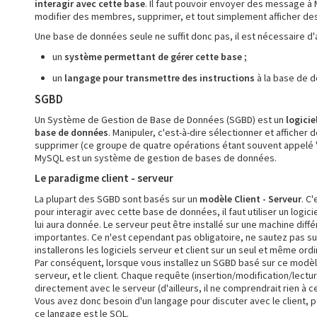
interagir avec cette base
. Il faut pouvoir envoyer des message à
modifier des membres, supprimer, et tout simplement afficher de
Une base de données seule ne suffit donc pas, il est nécessaire d'
un
système permettant de gérer cette base
;
un
langage pour transmettre des instructions
à la base de d
SGBD
Un Système de Gestion de Base de Données (SGBD) est un
logicie
base de données
. Manipuler, c'est-à-dire sélectionner et affiche
supprimer (ce groupe de quatre opérations étant souvent appelé "
MySQL est un système de gestion de bases de données.
Le paradigme client - serveur
La plupart des SGBD sont basés sur un
modèle Client - Serveur
. C
pour interagir avec cette base de données, il faut utiliser un logici
lui aura donnée. Le serveur peut être installé sur une machine diff
importantes. Ce n'est cependant pas obligatoire, ne sautez pas sur
installerons les logiciels serveur et client sur un seul et même ordi
Par conséquent, lorsque vous installez un SGBD basé sur ce modèle 
serveur, et le client. Chaque requête (insertion/modification/lectu
directement avec le serveur (d'ailleurs, il ne comprendrait rien à c
Vous avez donc besoin d'un langage pour discuter avec le client, 
ce langage est le SQL.