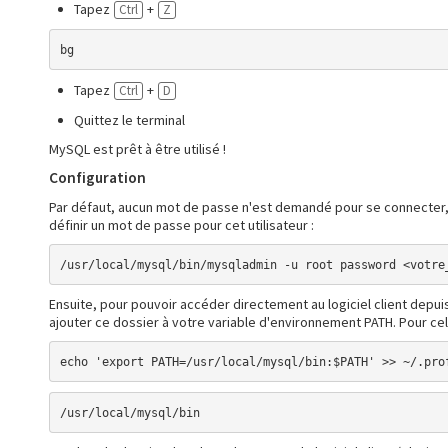
Tapez
+
Ctrl
Z
bg
Tapez
+
Ctrl
D
Quittez le terminal
MySQL est prêt à être utilisé !
Configuration
Par défaut, aucun mot de passe n'est demandé pour se connecter, m
définir un mot de passe pour cet utilisateur :
/usr/local/mysql/bin/mysqladmin -u root password <votre
Ensuite, pour pouvoir accéder directement au logiciel client depuis l
ajouter ce dossier à votre variable d'environnement PATH. Pour cel
echo 'export PATH=/usr/local/mysql/bin:$PATH' >> ~/.pro
/usr/local/mysql/bin