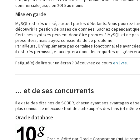
commerciale jusqu'en 2015 au moins.
Mise en garde
MySQL est très utilisé, surtout par les débutants. Vous pourrez fai
découvrir la gestion de bases de données. Sachez cependant que MySQ
Certaines syntaxes peuvent donc être propres à MySQL et ne pas f
présentera, mais soyez conscients de ce problème.
Par ailleurs, il n'implémente pas certaines fonctionnalités avancées
il est très permissif, et acceptera donc des requêtes qui générer
Fatigué(e) de lire sur un écran ? Découvrez ce cours
en livre
.
... et de ses concurrents
Il existe des dizaines de SGBDR, chacun ayant ses avantages et se
plus connus. Je m'excuse tout de suite auprès des fans (et même s
Oracle database
Oracle, édité par Oracle Corporation (qui, je rapp