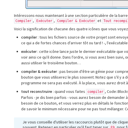
Intéressons-nous maintenant à une section particulière de la barre d
,
,
et
Compiler
Exécuter
Compiler & Exécuter
Tout recompi
Voici la signification de chacune des quatre icônes que vous voyez su
compiler
: tous les fichiers source de votre projet sont envoyé
ce qui a de fortes chances d'arriver tôt ou tard ! -, l'exécutab
exécuter
: cette icône lance juste le dernier exécutable que
voir ainsi ce qu'il donne. Dans l'ordre, si vous avez bien suivi
aussi utiliser le troisième bouton…
compiler & exécuter
: pas besoin d'être un génie pour compre
bouton que vous utiliserez le plus souvent. Notez que s'il y a 
programme ne sera pas exécuté. À la place, vous aurez droit à u
tout reconstruire
: quand vous faites
, Code::Block
compiler
Parfois - je dis bien parfois - vous aurez besoin de demander 
besoin de ce bouton, et vous verrez plus en détails le fonction
de savoir le minimum nécessaire pour ne pas tout mélanger. Ce
Je vous conseille d'utiliser les raccourcis plutôt que de cliq
souvent. Retenez en particulier qu'il faut taper sur
pour f
F9