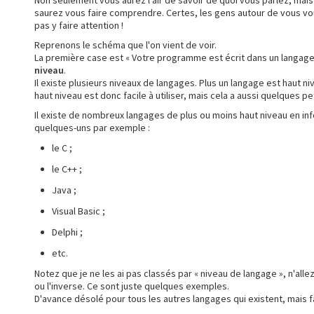
Non seulement vous aurez l'air de savoir de quoi vous parlez, mais 
saurez vous faire comprendre. Certes, les gens autour de vous vou
pas y faire attention !
Reprenons le schéma que l'on vient de voir.
La première case est « Votre programme est écrit dans un langage s
niveau
.
Il existe plusieurs niveaux de langages. Plus un langage est haut ni
haut niveau est donc facile à utiliser, mais cela a aussi quelques 
Il existe de nombreux langages de plus ou moins haut niveau en i
quelques-uns par exemple :
le C ;
le C++ ;
Java ;
Visual Basic ;
Delphi ;
etc.
Notez que je ne les ai pas classés par « niveau de langage », n'alle
ou l'inverse. Ce sont juste quelques exemples.
D'avance désolé pour tous les autres langages qui existent, mais fa