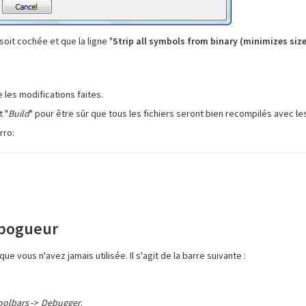
 soit cochée et que la ligne "
Strip all symbols from binary (minimizes size
les modifications faites.
t "
Build
" pour être sûr que tous les fichiers seront bien recompilés avec le
rro:
ébogueur
e vous n'avez jamais utilisée. Il s'agit de la barre suivante :
oolbars
->
Debugger
.