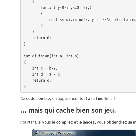
    {

        for(int y(0); y<10; ++y)

        {

            cout << division(x, y);  //Affiche le résultat de la fonction

        }

    }

    return 0;

}

int division(int a, int b)

{

    int c = b-2;

    int d = a / c;

    return d;

}
Ce code semble, en apparence, tout à fait inoffensif.
... mais qui cache bien son jeu.
Pourtant, si vous le compilez et le lancez, vous obtiendrez un 