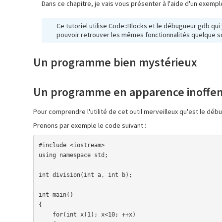
Dans ce chapitre, je vais vous présenter à l'aide d'un exemp
Ce tutoriel utilise Code::Blocks et le débugueur gdb qu
pouvoir retrouver les mêmes fonctionnalités quelque so
Un programme bien mystérieux
Un programme en apparence inoffens
Pour comprendre l'utilité de cet outil merveilleux qu'est le dé
Prenons par exemple le code suivant :
#include <iostream>

using namespace std;

int division(int a, int b);

int main()

{

    for(int x(1); x<10; ++x)
