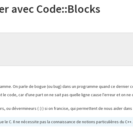
uer avec Code::Blocks
ramme. On parle de bogue (ou bug) dans un programme quand ce dernier co
t le code, car d'une part on ne sait pas quelle ligne cause l'erreur et on ne
ou dévermineurs ( :) ) si on francise, qui permettent de nous aider dans
ue le C. Il ne nécessite pas la connaissance de notions particulières du C++.