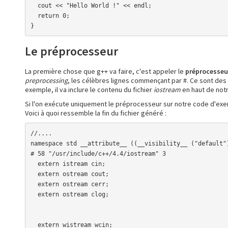
  cout << "Hello World !" << endl;

  return 0;

}
Le préprocesseur
La première chose que g++ va faire, c'est appeler le
préprocesseu
preprocessing
, les célèbres lignes commençant par #. Ce sont des l
exemple, il va inclure le contenu du fichier
iostream
en haut de not
Si l'on exécute uniquement le préprocesseur sur notre code d'exemp
Voici à quoi ressemble la fin du fichier généré :
//....

namespace std __attribute__ ((__visibility__ ("default")
# 58 "/usr/include/c++/4.4/iostream" 3

  extern istream cin;

  extern ostream cout;

  extern ostream cerr;

  extern ostream clog;

  extern wistream wcin;
