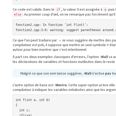
Ce code est valide. Dans le
, la valeur 0 est assignée à
puis 
if
a
. Au premier coup d'œil, on ne remarque pas forcément qu'i
else
fonction2.cpp: In function ‘int f(int)’:

fonction2.cpp:3:9: warning: suggest parentheses around 
Ce que l'on peut traduire par : « Je vous suggère de mettre des par
compilateur est poli, il suppose que mettre un seul symbole
=
étai
autour pour bien montrer que c'est intentionnel.
À part ces deux exemples classiques d'erreurs, l'option
-Wall
va a
les déclarations de variables et fonctions inutilisées dans le rest
Malgré ce que son nom laisse suggérer,
-Wall
n'active
pas
to
L'autre option de base est
-Wextra
. Cette super-option active elle
compilateur à indiquer les variables initialisées ainsi que les argu
int f(int a, int b)

{

  int c;

  if(c>a)
