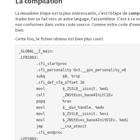
La compilation
La deuxième étape est la plus intéressante, c'est l'étape de
compi
traduction se fait vers un autre langage, l'assembleur. C'est à ce
non conformes dans votre code source. Comme notre code d'exemple
bien.
Cette fois, le fichier obtenu est bien plus court.
_GLOBAL__I_main:

.LFB1003:

        .cfi_startproc

        .cfi_personality 0x3,__gxx_personality_v0

        subq        $8, %rsp

        .cfi_def_cfa_offset 16

        movl        $_ZStL8__ioinit, %edi

        call        _ZNSt8ios_base4InitC1Ev

        popq        %rax

        movl        $__dso_handle, %edx

        movl        $_ZStL8__ioinit, %esi

        movl        $_ZNSt8ios_base4InitD1Ev, %edi

        jmp        __cxa_atexit

        .cfi_endproc

.LFE1003:
