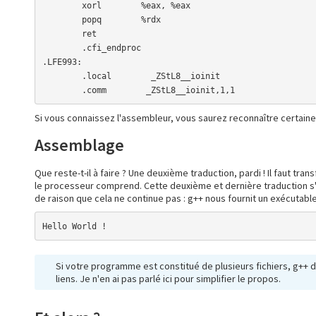
        xorl        %eax, %eax

        popq        %rdx

        ret

        .cfi_endproc

.LFE993:

        .local        _ZStL8__ioinit

        .comm        _ZStL8__ioinit,1,1
Si vous connaissez l'assembleur, vous saurez reconnaître certaines 
Assemblage
Que reste-t-il à faire ? Une deuxième traduction, pardi ! Il faut t
le processeur comprend. Cette deuxième et dernière traduction s'a
de raison que cela ne continue pas : g++ nous fournit un exécutable
Hello World !
Si votre programme est constitué de plusieurs fichiers, g++ dev
liens. Je n'en ai pas parlé ici pour simplifier le propos.