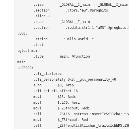
        .size        _GLOBAL__I_main, .-_GLOBAL__I_main

        .section        .ctors,"aw",@progbits

        .align 8

        .quad        _GLOBAL__I_main

        .section        .rodata.str1.1,"aMS",@progbits,1
.LC0:

        .string        "Hello World !"

        .text

.globl main

        .type        main, @function

main:

.LFB993:

        .cfi_startproc

        .cfi_personality 0x3,__gxx_personality_v0

        subq        $8, %rsp

        .cfi_def_cfa_offset 16

        movl        $13, %edx

        movl        $.LC0, %esi

        movl        $_ZSt4cout, %edi

        call        _ZSt16__ostream_insertIcSt11char_tra
        movl        $_ZSt4cout, %edi

        call        _ZSt4endlIcSt11char_traitsIcEERSt13b