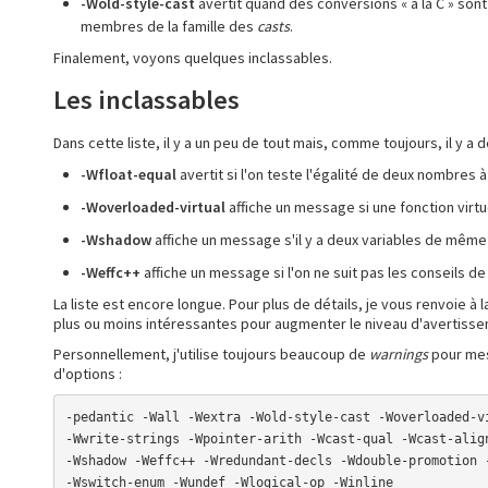
-Wold-style-cast
avertit quand des conversions « à la C » sont 
membres de la famille des
casts
.
Finalement, voyons quelques inclassables.
Les inclassables
Dans cette liste, il y a un peu de tout mais, comme toujours, il y a 
-Wfloat-equal
avertit si l'on teste l'égalité de deux nombres à 
-Woverloaded-virtual
affiche un message si une fonction virtu
-Wshadow
affiche un message s'il y a deux variables de mêm
-Weffc++
affiche un message si l'on ne suit pas les conseils d
La liste est encore longue. Pour plus de détails, je vous renvoie à 
plus ou moins intéressantes pour augmenter le niveau d'avertisse
Personnellement, j'utilise toujours beaucoup de
warnings
pour mes
d'options :
-pedantic -Wall -Wextra -Wold-style-cast -Woverloaded-vi
-Wwrite-strings -Wpointer-arith -Wcast-qual -Wcast-align
-Wshadow -Weffc++ -Wredundant-decls -Wdouble-promotion -
-Wswitch-enum -Wundef -Wlogical-op -Winline