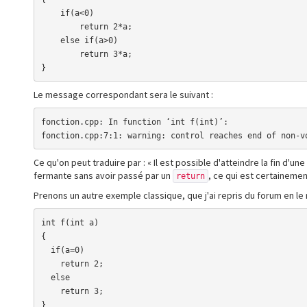
    if(a<0)

        return 2*a;

    else if(a>0)

        return 3*a;

}
Le message correspondant sera le suivant :
fonction.cpp: In function ‘int f(int)’:

fonction.cpp:7:1: warning: control reaches end of non-v
Ce qu'on peut traduire par : « Il est possible d'atteindre la fin d'u
fermante sans avoir passé par un
, ce qui est certainement
return
Prenons un autre exemple classique, que j'ai repris du forum en le
int f(int a)

{

  if(a=0)

    return 2;

  else

    return 3;

}