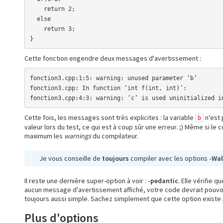
    return 2;

  else

    return 3;

}
Cette fonction engendre deux messages d'avertissement :
fonction3.cpp:1:5: warning: unused parameter ‘b’

fonction3.cpp: In function ‘int f(int, int)’:

fonction3.cpp:4:3: warning: ‘c’ is used uninitialized i
Cette fois, les messages sont très explicites : la variable
n'est 
b
valeur lors du test, ce qui est à coup sûr une erreur. ;) Même si le
maximum les
warnings
du compilateur.
Je vous conseille de
toujours
compiler avec les options
-Wal
Il reste une dernière super-option à voir :
-pedantic
. Elle vérifie 
aucun message d'avertissement affiché, votre code devrait pouvoir
toujours aussi simple. Sachez simplement que cette option existe 
Plus d'options