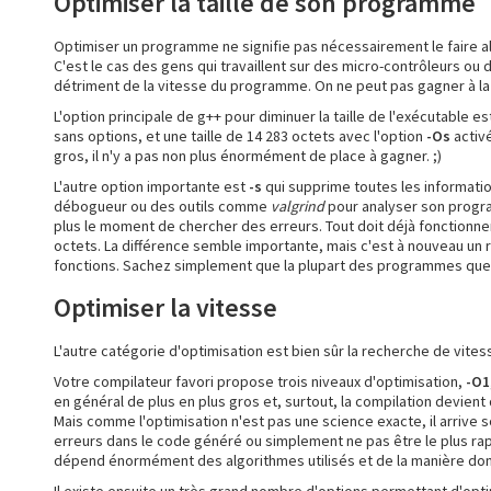
Optimiser la taille de son programme
Optimiser un programme ne signifie pas nécessairement le faire alle
C'est le cas des gens qui travaillent sur des micro-contrôleurs ou
détriment de la vitesse du programme. On ne peut pas gagner à la foi
L'option principale de g++ pour diminuer la taille de l'exécutable e
sans options, et une taille de 14 283 octets avec l'option
-Os
activ
gros, il n'y a pas non plus énormément de place à gagner. ;)
L'autre option importante est
-s
qui supprime toutes les informations
débogueur ou des outils comme
valgrind
pour analyser son progr
plus le moment de chercher des erreurs. Tout doit déjà fonctionne
octets. La différence semble importante, mais c'est à nouveau u
fonctions. Sachez simplement que la plupart des programmes que v
Optimiser la vitesse
L'autre catégorie d'optimisation est bien sûr la recherche de vites
Votre compilateur favori propose trois niveaux d'optimisation,
-O1
en général de plus en plus gros et, surtout, la compilation devient
Mais comme l'optimisation n'est pas une science exacte, il arrive s
erreurs dans le code généré ou simplement ne pas être le plus ra
dépend énormément des algorithmes utilisés et de la manière don