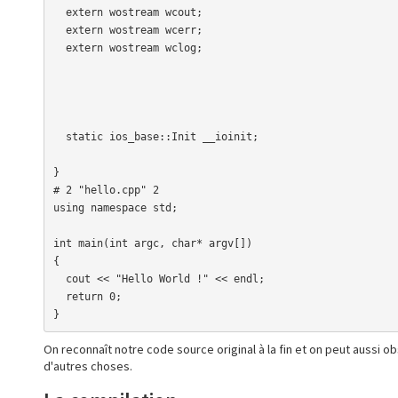
  extern wostream wcout;

  extern wostream wcerr;

  extern wostream wclog;

  static ios_base::Init __ioinit;

}

# 2 "hello.cpp" 2

using namespace std;

int main(int argc, char* argv[])

{

  cout << "Hello World !" << endl;

  return 0;

}
On reconnaît notre code source original à la fin et on peut aussi o
d'autres choses.