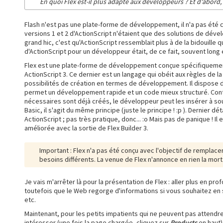
En quoi Flex est-il plus adapté aux développeurs ? Et d'abord, c
Flash n'est pas une plate-forme de développement, il n'a pas été c
versions 1 et 2 d'ActionScript n'étaient que des solutions de déve
grand hic, c'est qu'ActionScript ressemblait plus à de la bidouill
d'ActionScript pour un développeur était, de ce fait, souvent long 
Flex est une plate-forme de développement conçue spécifiquement 
ActionScript 3. Ce dernier est un langage qui obéit aux règles de l
possibilités de création en termes de développement. Il dispose 
permet un développement rapide et un code mieux structuré. Contr
nécessaires sont déjà créés, le développeur peut les insérer à sou
Basic, il s'agit du même principe (juste le principe ! :p ). Dernier dé
ActionScript ; pas très pratique, donc... :o Mais pas de panique ! Il
améliorée avec la sortie de Flex Builder 3.
Important : Flex n'a pas été conçu avec l'objectif de remplac
besoins différents. La venue de Flex n'annonce en rien la mort
Je vais m'arrêter là pour la présentation de Flex : aller plus en pr
toutefois que le Web regorge d'informations si vous souhaitez en s
etc.
Maintenant, pour les petits impatients qui ne peuvent pas attendre
intéresser (une fois la page chargée, cliquez sur
Products
en haut)