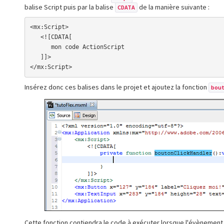
balise Script puis par la balise
de la manière suivante :
CDATA
<mx:Script>

   <![CDATA[

      mon code ActionScript

   ]]>

</mx:Script>
Insérez donc ces balises dans le projet et ajoutez la fonction
bout
Cette fonction contiendra le code à exécuter lorsque l'évènemen