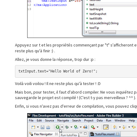
Appuyez sur t et les propriétés commençant par "t" s'afficheront et
reste plus qu'à finir :) .
Allez, je vous donne la réponse, trop dur :p :
txtInput.text="Hello World of Zero!";
Voilà voili voilou ! Il ne reste plus qu'à tester ! :D
Mais bon, pour tester, il faut d'abord compiler. Ne vous inquiétez pa
sauvegarde le projet est compilé ! (C'est t-y pas merveilleux ? ^^ ). Il
Enfin, si vous n'avez pas d'erreur de compilation, vous pouvez cliqu