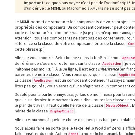
Important
: ce que vous voyez n'est pas de l'ActionScript ! Je 
d'un dérivé : le MXML ou Macromedia XML (ils ne se sont pas cas
Le MXML permet de structurer les composants de votre projet. Les 
propriétés des composants. Un composant conteneur peut contenir 
code est structuré à la poupée russe (si je puis m'exprimer ainsi, 
Attention : tous les composants ne sont pas des conteneurs. Pour s
référence si la classe de votre composant hérite de la classe
Con
cette phrase :p ).
Allez, je vous montre ! Sélectionnez dans la fenêtre le mot
Applica
de référence s'ouvre directement sur la classe
(je vo
Application
'mitonne pas moi ! :D ). À la 3e ligne, il est écrit
Inheritance
(en franç
parentes de notre classe. Vous remarquez que la classe
Applicati
La classe
est un composant conteneur ! Essayez maint
Application
êtes pas gourés, vous verrez qu'il ne s'agit pas d'un composant c
Désolé pour la partie ennuyeuse, je fais de mon mieux pour la rendr
que j'ai un dernier truc barbant à vous dire : toutes les classes 
le plan de travail, il faut qu'elle hérite de la classe
. 
DisplayObject
hérite de la classe
.
DisplayObject
Allez : retournons à quelque chose d'un peu plus fun que du blabla ! 
Nous allons faire en sorte que le texte
Hello World of Zero!
s'affic
falloir insérer du code Action
à notre fichier .mxml. Un fich
Script