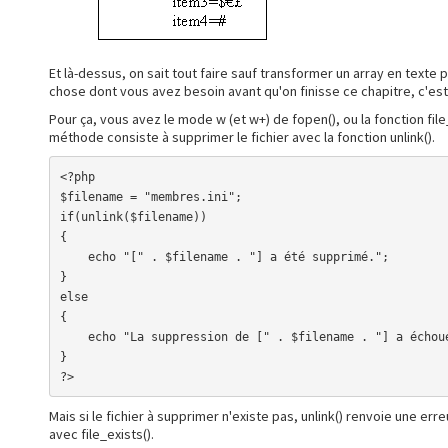
Et là-dessus, on sait tout faire sauf transformer un array en texte po
chose dont vous avez besoin avant qu'on finisse ce chapitre, c'est
Pour ça, vous avez le mode w (et w+) de fopen(), ou la fonction file
méthode consiste à supprimer le fichier avec la fonction unlink().
<?php

$filename = "membres.ini";

if(unlink($filename))

{

    echo "[" . $filename . "] a été supprimé.";

}

else

{

    echo "La suppression de [" . $filename . "] a échoué.";

}

?>
Mais si le fichier à supprimer n'existe pas, unlink() renvoie une erre
avec file_exists().