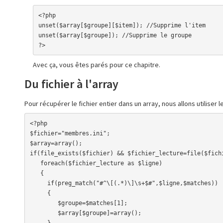
<?php

unset($array[$groupe][$item]); //Supprime l'item

unset($array[$groupe]); //Supprime le groupe

?>
Avec ça, vous êtes parés pour ce chapitre.
Du fichier à l'array
Pour récupérer le fichier entier dans un array, nous allons utiliser 
<?php

$fichier="membres.ini";

$array=array();

if(file_exists($fichier) && $fichier_lecture=file($fichi
   foreach($fichier_lecture as $ligne)

   {

     if(preg_match("#^\[(.*)\]\s+$#",$ligne,$matches))

     {

        $groupe=$matches[1];

        $array[$groupe]=array();

     }
