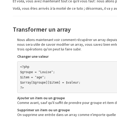
Et voilà, vous avez maintenant tout ce qu'il vous faut : nous allons 
Voilà, vous êtes arrivés à la moitié de ce tuto ; désormais, il va y 
Transformer un array
Nous allons maintenant voir comment récupérer un array depuis un
nous sera utile de savoir modifier un array, vous savez bien ente
trois opérations qu'on peut lui faire subir.
Changer une valeur
<?php

$groupe = "Louise";

$item = "age";

$array[$groupe][$item] = $valeur;

?>
Ajouter un item ou un groupe
Comme avant, sauf qu'il suffit de prendre pour groupe et item 
Supprimer un item ou un groupe
On supprime une entrée dans un array comme n'importe quelle au