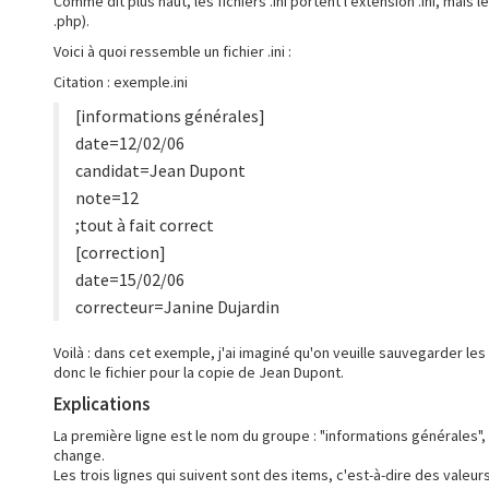
Comme dit plus haut, les fichiers .ini portent l'extension .ini, mais
.php).
Voici à quoi ressemble un fichier .ini :
Citation : exemple.ini
[informations générales]
date=12/02/06
candidat=Jean Dupont
note=12
;tout à fait correct
[correction]
date=15/02/06
correcteur=Janine Dujardin
Voilà : dans cet exemple, j'ai imaginé qu'on veuille sauvegarder les
donc le fichier pour la copie de Jean Dupont.
Explications
La première ligne est le nom du groupe : "informations générales",
change.
Les trois lignes qui suivent sont des items, c'est-à-dire des valeu