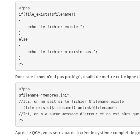
<?php

if(file_exists($filename))

{

    echo "Le fichier existe.";

}

else

{

    echo "Le fichier n'existe pas.";

}

?>
Donc si le fichier n'est pas protégé, il suffit de mettre cette ligne
<?php

$filename="membres.ini";

//Ici, on ne sait si le fichier $filename existe

if(file_exists($filename)) unlink($filename);

//Ici, on n'a aucun message d'erreur et on est sûrs que 
?>
Après le QCM, vous serez parés à créer le système complet de gest