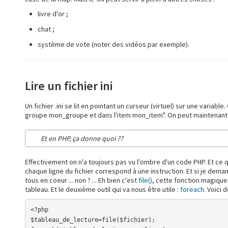
livre d'or ;
chat ;
système de vote (noter des vidéos par exemple).
Lire un fichier ini
Un fichier .ini se lit en pointant un curseur (virtuel) sur une variable
groupe mon_groupe et dans l'item mon_item". On peut maintenant ré
Et en PHP, ça donne quoi ??
Effectivement on n'a toujours pas vu l'ombre d'un code PHP. Et ce qui 
chaque ligne du fichier correspond à une instruction. Et si je deman
tous en coeur ... non ? ... Eh bien c'est
file()
, cette fonction magique
tableau. Et le deuxième outil qui va nous être utile :
foreach
. Voici 
<?php

$tableau_de_lecture=file($fichier);
