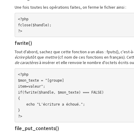
Une fois toutes les opérations faites, on ferme le fichier ainsi :
<?php

fclose($handle);

?>
fwrite()
Tout d'abord, sachez que cette fonction a un alias : fputs(), c'est-à
écrire
plutôt que
mettre
(cf. nom de ces fonctions en français). Ce
de caractères
à insérer et elle renvoie le nombre d'octets écrits o
<?php

$mon_texte = "[groupe]

item=valeur";

if(fwrite($handle, $mon_texte) === FALSE)

{

    echo "L'écriture a échoué.";

}

?>
file_put_contents()