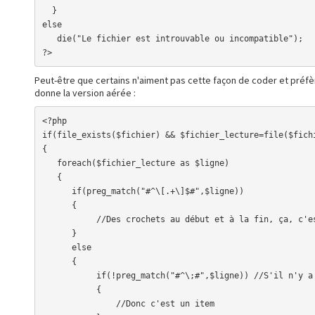
  }

else

   die("Le fichier est introuvable ou incompatible");

?>
Peut-être que certains n'aiment pas cette façon de coder et préfère
donne la version aérée :
<?php

if(file_exists($fichier) && $fichier_lecture=file($fichi
{

   foreach($fichier_lecture as $ligne)

   {

      if(preg_match("#^\[.+\]$#",$ligne))

      {

           //Des crochets au début et à la fin, ça, c'est un groupe, pardi !

      }

      else

      {

           if(!preg_match("#^\;#",$ligne)) //S'il n'y a pas de point-virgule, ce n'est pas un commentaire

           {

               //Donc c'est un item
