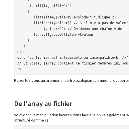
     elseif($ligne[0]!=';')

     {

        list($item,$valeur)=explode("=",$ligne,2);

        if(!isset($valeur)) // S'il n'y a pas de valeur

             $valeur=''; // On donne une chaîne vide

        $array[$groupe][$item]=$valeur;

     }

   }

else

echo "Le fichier est introuvable ou incompatible<br />";
// Et voilà, $array contient le fichier membres.ini sous
?>
Reportez-vous au premier chapitre expliquant comment récupérer une
De l'array au fichier
Voici donc la manipulation inverse dans laquelle on va également se 
structuré comme ça :