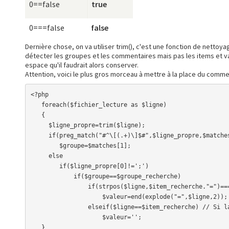
0==false
true
0===false
false
Dernière chose, on va utiliser trim(), c'est une fonction de nettoyag
détecter les groupes et les commentaires mais pas les items et va
espace qu'il faudrait alors conserver.
Attention, voici le plus gros morceau à mettre à la place du commen
<?php

   foreach($fichier_lecture as $ligne)

   {

     $ligne_propre=trim($ligne);

     if(preg_match("#^\[(.+)\]$#",$ligne_propre,$matches))

        $groupe=$matches[1];

     else

        if($ligne_propre[0]!=';')

            if($groupe==$groupe_recherche)

                if(strpos($ligne,$item_recherche."=")===0) // Si la ligne commence par le nom de l'item suivi de =

                    $valeur=end(explode("=",$ligne,2));

                elseif($ligne==$item_recherche) // Si la ligne contient juste le nom de l'item

                    $valeur='';

   }
