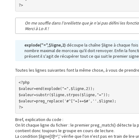
?>
On me souffle dans l'oreillette que je n'ai pas défini les fonct
Merci à Lo-X !
explode("=",$ligne,2)
découpe la chaîne $ligne à chaque fois 
nombre maximal de morceau qu'il doit renvoyer. Enfin la fonctio
présent il s'agit de récupérer tout ce qui suit le premier signe
Toutes les lignes suivantes font la même chose, à vous de prendr
<?php

$valeur=end(explode("=",$ligne,2));

$valeur=substr($ligne,strpos($ligne,"="));

$valeur=preg_replace('#^[^=]+=$#','',$ligne);

?>
Bref, explication du code :
On lit chaque ligne du fichier : le premier preg_match() détecte l
contient donc toujours le groupe en cours de lecture.
La condition $ligne[0]!=';' vérifie que l'on n'est pas en train de lir