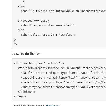
     }

  else

    echo "Le fichier est introuvable ou incompatible<br />";

  if($valeur===false)

    echo "Groupe ou item inexistant";

  else

    echo "Valeur trouvée : ".$valeur;

}

?>
La suite du fichier
<form method="post" action="">

  <fieldset><legend>Adresse de la valeur recherchée</legend>

    <label>Fichier : <input type="text" name="fichier" /></label><br />

    <label>Groupe : <input type="text" name="groupe" /></label><br />

    <label>Item : <input type="text" name="item" /></label><br />

    <input type="submit" name="envoyer" value="Rechercher" />

  </fieldset>

</form>
Pour essayer ce script,
cliquez ici