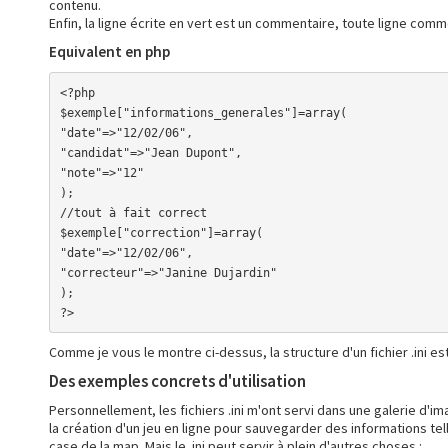
contenu.
Enfin, la ligne écrite en vert est un commentaire, toute ligne comm
Equivalent en php
<?php

$exemple["informations_generales"]=array(

"date"=>"12/02/06",

"candidat"=>"Jean Dupont",

"note"=>"12"

);

//tout à fait correct

$exemple["correction"]=array(

"date"=>"12/02/06",

"correcteur"=>"Janine Dujardin"

);

?>
Comme je vous le montre ci-dessus, la structure d'un fichier .ini es
Des exemples concrets d'utilisation
Personnellement, les fichiers .ini m'ont servi dans une galerie d'i
la création d'un jeu en ligne pour sauvegarder des informations t
case de la map. Mais le .ini peut servir à plein d'autres choses :