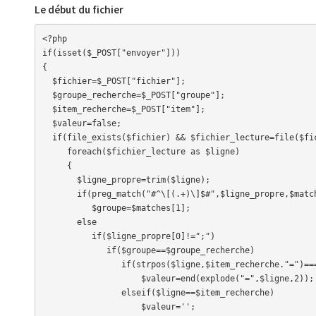
Le début du fichier
<?php

if(isset($_POST["envoyer"]))

{

  $fichier=$_POST["fichier"];

  $groupe_recherche=$_POST["groupe"];

  $item_recherche=$_POST["item"];

  $valeur=false;

  if(file_exists($fichier) && $fichier_lecture=file($fichier))

     foreach($fichier_lecture as $ligne)

     {

       $ligne_propre=trim($ligne);

       if(preg_match("#^\[(.+)\]$#",$ligne_propre,$matches))

          $groupe=$matches[1];

       else

          if($ligne_propre[0]!=";")

             if($groupe==$groupe_recherche)

                if(strpos($ligne,$item_recherche."=")===0)

                    $valeur=end(explode("=",$ligne,2));

                elseif($ligne==$item_recherche)

                    $valeur='';
