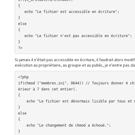
{

   echo "Le fichier est accessible en écriture";

}

else

{

   echo "Le fichier n'est pas accessible en écriture";

}

?>
Si jamais il n'était pas accessible en écriture, il faudrait alors m
exécution au propriétaire, au groupe et au public, je n'entre pas dan
<?php

if(chmod ("membres.ini", 0644)) // Toujours donner 4 ch
érieur à 7 dans cet entier).

{

    echo "Le fichier est désormais lisible par tous et modifiable par le propriétaire.";

}

else

{

    echo "Le changement de chmod a échoué.";

}
