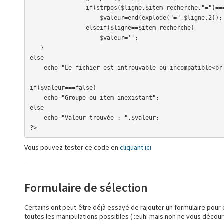
                if(strpos($ligne,$item_recherche."=")===0)

                    $valeur=end(explode("=",$ligne,2));

                elseif($ligne==$item_recherche)

                    $valeur='';

   }

else

    echo "Le fichier est introuvable ou incompatible<br />";

if($valeur===false)

    echo "Groupe ou item inexistant";

else

    echo "Valeur trouvée : ".$valeur;

?>
Vous pouvez tester ce code en
cliquant ici
Formulaire de sélection
Certains ont peut-être déjà essayé de rajouter un formulaire pour ch
toutes les manipulations possibles ( :euh: mais non ne vous décour