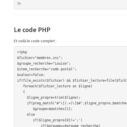
?>
Le code PHP
Et voilà le code complet :
<?php

$fichier="membres.ini";

$groupe_recherche="Louise";

$item_recherche="code postal";

$valeur=false;

if(file_exists($fichier) && $fichier_lecture=file($fichi
   foreach($fichier_lecture as $ligne)

   {

     $ligne_propre=trim($ligne);

     if(preg_match("#^\[(.+)\]$#",$ligne_propre,$matches))

        $groupe=$matches[1];

     else

        if($ligne_propre[0]!=';')

            if($groupe==$groupe_recherche)
