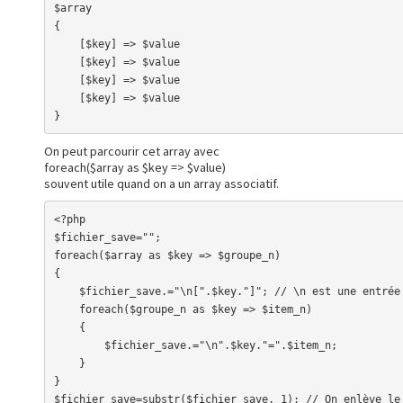
$array

{

    [$key] => $value

    [$key] => $value

    [$key] => $value

    [$key] => $value

}
On peut parcourir cet array avec
foreach($array as $key => $value)
souvent utile quand on a un array associatif.
<?php

$fichier_save="";

foreach($array as $key => $groupe_n)

{

    $fichier_save.="\n[".$key."]"; // \n est une entrée à la ligne

    foreach($groupe_n as $key => $item_n)

    {

        $fichier_save.="\n".$key."=".$item_n;

    }

}

$fichier_save=substr($fichier_save, 1); // On enlève le