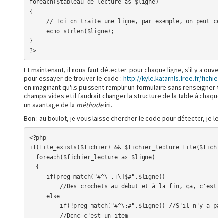
foreach($tableau_de_lecture as $ligne)

{

     // Ici on traite une ligne, par exemple, on peut compter la longueur de chaque ligne en faisant :

     echo strlen($ligne);

}

?>
Et maintenant, il nous faut détecter, pour chaque ligne, s'il y a ou
pour essayer de trouver le code :
http://kyle.katarnls.free.fr/fichie
en imaginant qu'ils puissent remplir un formulaire sans renseigner t
champs vides et il faudrait changer la structure de la table à cha
un avantage de la
méthode
.ini.
Bon : au boulot, je vous laisse chercher le code pour détecter, je le
<?php

if(file_exists($fichier) && $fichier_lecture=file($fichi
  foreach($fichier_lecture as $ligne)

  {

     if(preg_match("#^\[.+\]$#",$ligne))

         //Des crochets au début et à la fin, ça, c'est un groupe, pardi !

     else

         if(!preg_match("#^\;#",$ligne)) //S'il n'y a pas de point-virgule, ce n'est pas un commentaire

         //Donc c'est un item
