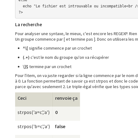
  echo "Le fichier est introuvable ou incompatible<br />";

?>
La recherche
Pour analyser une syntaxe, le mieux, c'est encore les REGEXP. Rie
Un groupe commence par [ et termine pas ]. Donc on utilisera les m
^\[
signifie commence par un crochet
(.+)
c'est le nom du groupe qu'on va récupérer
\]$
termine par un crochet
Pour l'item, on va juste regarder si la ligne commence par le nom d
à 0. La fonction permettant de savoir ça est strpos et donc le cod
parce qu'avec seulement 2. Le triple-égal vérifie que les types soi
Ceci
renvoie ça
strpos('a=c','a')
0
strpos('b=c','a')
false