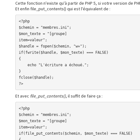
Cette fonction n'existe qu'à partir de PHP 5, si votre version de PH
Et enfin file_put_contents() qui est l'équivalent de :
<?php

$chemin = "membres.ini";

$mon_texte = "[groupe]

item=valeur";

$handle = fopen($chemin, "w+");

if(fwrite($handle, $mon_texte) === FALSE)

{

    echo "L'écriture a échoué.";

}

fclose($handle);

?>
Et avec
file_put_contents()
, il suffit de faire ça :
<?php

$chemin = "membres.ini";

$mon_texte = "[groupe]

item=valeur";

if(file_put_contents($chemin, $mon_texte) === FALSE)

{
