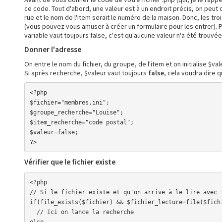
ce code. Tout d'abord, une valeur est à un endroit précis, on peut di
rue et le nom de l'item serait le numéro de la maison. Donc, les tr
(vous pouvez vous amuser à créer un formulaire pour les entrer). Puis
variable vaut toujours false, c'est qu'aucune valeur n'a été trouvé
Donner l'adresse
On entre le nom du fichier, du groupe, de l'item et on initialise $va
Si après recherche, $valeur vaut toujours
false
, cela voudra dire 
<?php

$fichier="membres.ini";

$groupe_recherche="Louise";

$item_recherche="code postal";

$valeur=false;

?>
Vérifier que le fichier existe
<?php

// Si le fichier existe et qu'on arrive à le lire avec f
if(file_exists($fichier) && $fichier_lecture=file($fichi
  // Ici on lance la recherche

else
