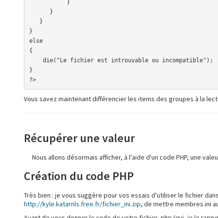
           }

      }

   }

}

else

{

    die("Le fichier est introuvable ou incompatible");

}

?>
Vous savez maintenant différencier les items des groupes à la lect
Récupérer une valeur
Nous allons désormais afficher, à l'aide d'un code PHP, une valeu
Création du code PHP
Très bien : je vous suggère pour vos essais d'utiliser le fichier dans
http://kyle.katarnls.free.fr/fichier_ini.zip
, de mettre membres.ini au
Avant de vous donner le code de votre fichier .php (qui, je le rappell