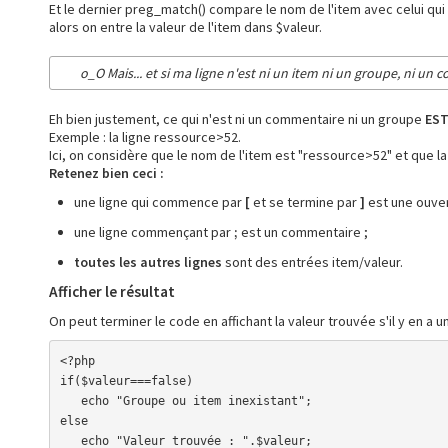
Et le dernier preg_match() compare le nom de l'item avec celui qui 
alors on entre la valeur de l'item dans $valeur.
o_O Mais... et si ma ligne n'est ni un item ni un groupe, ni un
Eh bien justement, ce qui n'est ni un commentaire ni un groupe
EST
Exemple : la ligne ressource>52.
Ici, on considère que le nom de l'item est "ressource>52" et que la 
Retenez bien ceci :
une ligne qui commence par
[
et se termine par
]
est une ouver
une ligne commençant par
;
est un commentaire ;
toutes les autres lignes
sont des entrées item/valeur.
Afficher le résultat
On peut terminer le code en affichant la valeur trouvée s'il y en a un
<?php

if($valeur===false)

   echo "Groupe ou item inexistant";

else

   echo "Valeur trouvée : ".$valeur;
