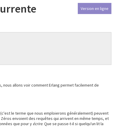
currente
Version en ligne
rs, nous allons voir comment Erlang permet facilement de
" (c'est le terme que nous emploierons généralement) peuvent
x Zéros envoient des requêtes qui arrivent en même temps, et
données que pour y
écrire
. Que se passe-t-il si quelqu'un lit la