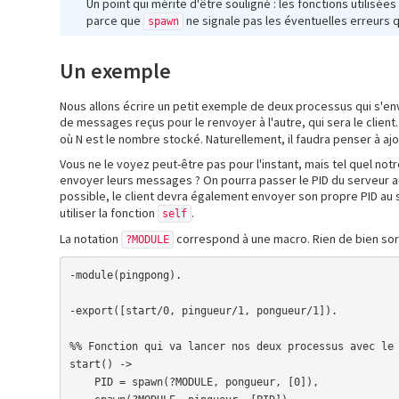
Un point qui mérite d'être souligné : les fonctions utilisée
parce que
ne signale pas les éventuelles erreurs q
spawn
Un exemple
Nous allons écrire un petit exemple de deux processus qui s'env
de messages reçus pour le renvoyer à l'autre, qui sera le clie
où N est le nombre stocké. Naturellement, il faudra penser à ajo
Vous ne le voyez peut-être pas pour l'instant, mais tel quel notr
envoyer leurs messages ? On pourra passer le PID du serveur au 
possible, le client devra également envoyer son propre PID au
utiliser la fonction
.
self
La notation
correspond à une macro. Rien de bien sor
?MODULE
-module(pingpong).

-export([start/0, pingueur/1, pongueur/1]).

%% Fonction qui va lancer nos deux processus avec le 
start() ->

    PID = spawn(?MODULE, pongueur, [0]),
