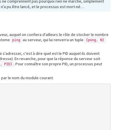
ts ne comprennent pas pourquoi rien ne marche, simplement
e n'a pu être lancé, et le processus est mort-né…
eur, auquel on confiera d'ailleurs le rôle de stocker le nombre
n atome
au serveur, qui lui renverra un tuple
ping
{pong, N}
 s'adresser, c'est à dire quel est le PID auquel ils doivent
adresse). En revanche, pour que la réponse du serveur soit
. Pour connaître son propre PID, un processus peut
g, PID}
 par le nom du module courant.