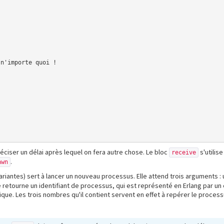
préciser un délai après lequel on fera autre chose. Le bloc
s'utilis
receive
.
awn
iantes) sert à lancer un nouveau processus. Elle attend trois arguments : 
e retourne un identifiant de processus, qui est représenté en Erlang par un o
unique. Les trois nombres qu'il contient servent en effet à repérer le proc