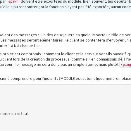
s par
doivent être exportées du module. Bien souvent, les débutan
spawn
u'elle a pu rencontrer ; or la fonction n'ayant pas été exportée, aucun cod
oient des messages : l'un des deux jouera en quelque sorte un rôle de serv
nt. Les messages seront élémentaires : le client se contentera d'envoyer u
uter 1 à N à chaque fois.
e projet est compromis : comment le client et le serveur vont-ils savoir à qui
client lors de la création du processus (comme s'il en connaissais déjà l'
 serveur ; le message ne sera donc pas un simple atome, mais plutôt
{pin
cier à comprendre pour l'instant : ?MODULE est automatiquement remplacé
nombre initial
