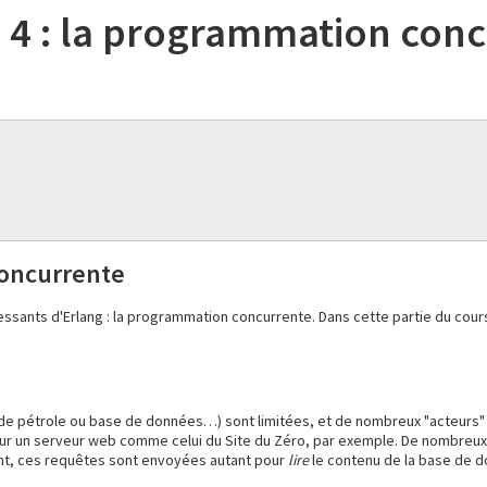
ie 4 : la programmation con
concurrente
ressants d'Erlang : la programmation concurrente. Dans cette partie du cou
s de pétrole ou base de données…) sont limitées, et de nombreux "acteurs
pour un serveur web comme celui du Site du Zéro, par exemple. De nombreu
nt, ces requêtes sont envoyées autant pour
lire
le contenu de la base de 