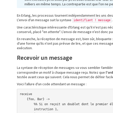
milliers en même temps. La contrepartie est que l'on ne p
En Erlang, les processus tournent indépendamment les uns des a
L'envoi d'un message suit la syntaxe
.
identifiant ! message
Une caractéristique intéressante d'Erlang est qu'il n'est pas né
conservé, placé "en attente". L'envoi de message n'est donc pa
En revanche, la réception de message est, bien sûr, bloquante : 
d'une forme qu'ils n'ont pas prévue de lire, et que ces message
exécution.
Recevoir un message
La syntaxe de réception de messages va vous sembler familière… 
correspondre un motif à chaque message reçu. Notez que
l'or
testée avant ceux qui suivent. Cela nous permet de définir faci
Voici l'allure d'un code attendant un message :
receive

    {foo, Bar} -> 

        %% Si on reçoit un doublet dont le premier élément est l'atome foo

        instruction 1,
