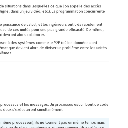
 de situations dans lesquelles ce que l'on appelle des accès
igne, dans un jeu vidéo, etc.). La programmation concurrente
de puissance de calcul, et les ingénieurs ont très rapidement
veau de ces unités pour une plus grande efficacité. De même,
 devront alors collaborer.
 penser à des systèmes comme le P2P (où les données sont
lématique devient alors de diviser un problème entre les unités
oblèmes.
es processus et les messages. Un processus est un bout de code
les deux s'exécuteront simultanément.
e (le même processeur), ils ne tournent pas en même temps mais
e très peu de place en mémoire, et pour pouvoir être créés par