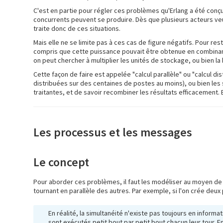
C'est en partie pour régler ces problèmes qu'Erlang a été conçu.
concurrents peuvent se produire. Dès que plusieurs acteurs ve
traite donc de ces situations.
Mais elle ne se limite pas à ces cas de figure négatifs. Pour re
compris que cette puissance pouvait être obtenue en combinant
on peut chercher à multiplier les unités de stockage, ou bien l
Cette façon de faire est appelée "calcul parallèle" ou "calcul
distribuées sur des centaines de postes au moins), ou bien le
traitantes, et de savoir recombiner les résultats efficacement.
Les processus et les messages
Le concept
Pour aborder ces problèmes, il faut les modéliser au moyen de 
tournant en parallèle des autres. Par exemple, si l'on crée deu
En réalité, la simultanéité n'existe pas toujours en infor
sont exécutés petit bout par petit bout chacun leur tour. E