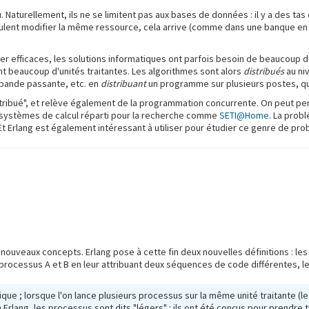
 Naturellement, ils ne se limitent pas aux bases de données : il y a des tas
ulent modifier la même ressource, cela arrive (comme dans une banque en l
ster efficaces, les solutions informatiques ont parfois besoin de beaucoup 
 beaucoup d'unités traitantes. Les algorithmes sont alors
distribués
au ni
a bande passante, etc. en
distribuant
un programme sur plusieurs postes, qui
 distribué", et relève également de la programmation concurrente. On peut
s systèmes de calcul réparti pour la recherche comme
SETI@Home
. La prob
 Et Erlang est également intéressant à utiliser pour étudier ce genre de pr
nouveaux concepts. Erlang pose à cette fin deux nouvelles définitions : l
x processus A et B en leur attribuant deux séquences de code différentes, 
matique ; lorsque l'on lance plusieurs processus sur la même unité traitant
n Erlang, les processus sont dits "légers" : ils ont été conçus pour prendr