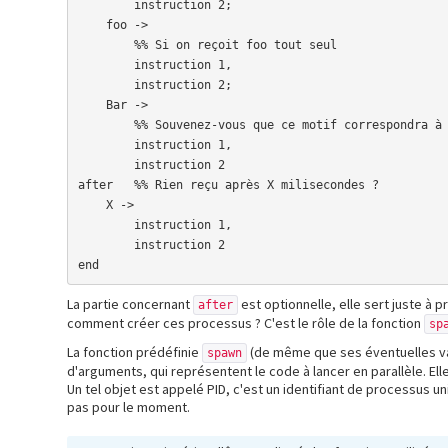
        instruction 2;

    foo -> 

        %% Si on reçoit foo tout seul

        instruction 1,

        instruction 2;

    Bar ->

        %% Souvenez-vous que ce motif correspondra à n'importe quoi !

        instruction 1,

        instruction 2

after   %% Rien reçu après X milisecondes ?

    X -> 

        instruction 1,

        instruction 2

end
La partie concernant
est optionnelle, elle sert juste à 
after
comment créer ces processus ? C'est le rôle de la fonction
sp
La fonction prédéfinie
(de même que ses éventuelles var
spawn
d'arguments, qui représentent le code à lancer en parallèle. Ell
Un tel objet est appelé PID, c'est un identifiant de processus 
pas pour le moment.