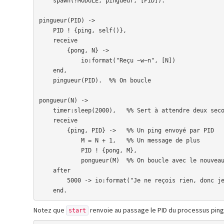
    spawn(?MODULE, pingueur, [PID]). 

pingueur(PID) -> 

    PID ! {ping, self()},  

    receive 

        {pong, N} ->

            io:format("Reçu ~w~n", [N])

    end,

    pingueur(PID).  %% On boucle

pongueur(N) ->

    timer:sleep(2000),   %% Sert à attendre deux secondes (pour que les choses n'aillent pas trop vite)

    receive

        {ping, PID} ->   %% Un ping envoyé par PID

            M = N + 1,   %% Un message de plus

            PID ! {pong, M},

            pongueur(M)  %% On boucle avec le nouveau nombre de messages reçus.

    after

        5000 -> io:format("Je ne reçois rien, donc je m'arrête.~n")

    end.
Notez que
renvoie au passage le PID du processus pingu
start