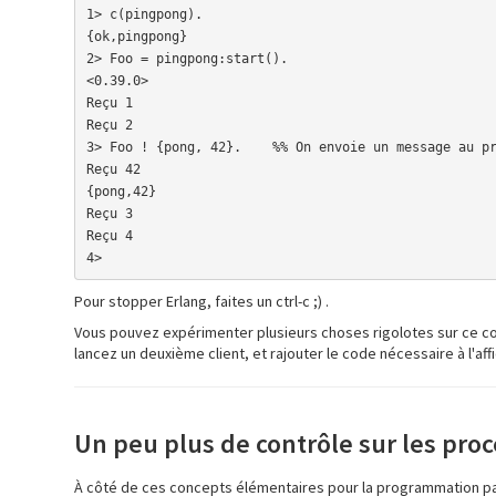
1> c(pingpong).

{ok,pingpong}

2> Foo = pingpong:start().

<0.39.0>

Reçu 1

Reçu 2

3> Foo ! {pong, 42}.    %% On envoie un message au pr
Reçu 42

{pong,42}

Reçu 3

Reçu 4

4>
Pour stopper Erlang, faites un ctrl-c ;) .
Vous pouvez expérimenter plusieurs choses rigolotes sur ce cod
lancez un deuxième client, et rajouter le code nécessaire à l'aff
Un peu plus de contrôle sur les pro
À côté de ces concepts élémentaires pour la programmation paral