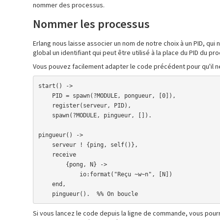
nommer des processus.
Nommer les processus
Erlang nous laisse associer un nom de notre choix à un PID, qui
global un identifiant qui peut être utilisé à la place du PID du 
Vous pouvez facilement adapter le code précédent pour qu'il ne
start() ->

    PID = spawn(?MODULE, pongueur, [0]),

    register(serveur, PID),

    spawn(?MODULE, pingueur, []). 

pingueur() -> 

    serveur ! {ping, self()},

    receive 

        {pong, N} ->

            io:format("Reçu ~w~n", [N])

    end,

    pingueur().  %% On boucle
Si vous lancez le code depuis la ligne de commande, vous pour