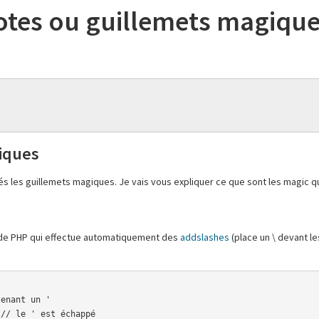
uotes ou guillemets magiqu
iques
lés les guillemets magiques. Je vais vous expliquer ce que sont les magic 
 de PHP qui effectue automatiquement des
addslashes
(place un \ devant le
enant un '

// le ' est échappé
