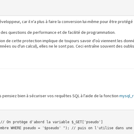
eloppeur, car il n'a plus à faire la conversion lui-même pour être protégé
 des questions de performance et de facilité de programmation.
tion de cette protection implique de toujours savoir d'où viennent les donnée
 données ou d'un calcul), elles ne le sont pas. Ceci entraîne souvent des ou
s pensiez bien à sécuriser vos requêtes SQL à l'aide de la fonction
mysql_r
// On protège d'abord la variable $_GET['pseudo']

mbre WHERE pseudo = '$pseudo' "); // puis on l'utilise dans une 