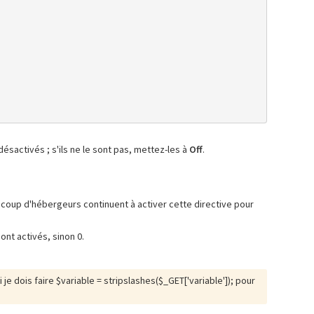
activés ; s'ils ne le sont pas, mettez-les à
Off
.
coup d'hébergeurs continuent à activer cette directive pour
ont activés, sinon 0.
je dois faire $variable = stripslashes($_GET['variable']); pour