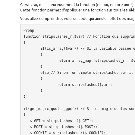
C'est vrai, mais heureusement la fonction (eh oui, encore une !)
Cette fonction permet d'appliquer une fonction sur tous les élém
Vous allez comprendre, voici un code qui annule l'effet des mag
<?php

function stripslashes_r($var) // Fonction qui supprim
{

        if(is_array($var)) // Si la variable passée en argument est un array, on appelle la fonction stripslashes_r dessus

        {

                return array_map('stripslashes_r', $var);

        }

        else // Sinon, un simple stripslashes suffit

        {

                return stripslashes($var);

        }

}

if(get_magic_quotes_gpc()) // Si les magic quotes son
{

   $_GET = stripslashes_r($_GET);

   $_POST = stripslashes_r($_POST);

   $_COOKIE = stripslashes_r($_COOKIE);
