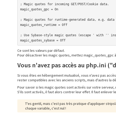
; Magic quotes for incoming GET/POST/Cookie data.

magic_quotes_gpc = On

; Magic quotes for runtime-generated data, e.g. data 
magic_quotes_runtime = Off

; Use Sybase-style magic quotes (escape ' with '' ins
magic_quotes_sybase = Off
Ce sont les valeurs par défaut.
Pour désactiver les magic quotes, mettez magic_quotes_gpc 
Vous n'avez pas accès au php.ini ("
Si vous êtes en hébergement mutualisé, vous n'avez pas accès 
rester compatibles avec les anciens scripts, mais d'autres la d
Pour savoir si les magic quotes sont activés sur votre serveur, u
S'ils sont activés, il faut alors contrer leur effet. Il faut enlever 
T'es gentil, mais c'est pas très pratique d'appliquer strips
chaque variable, c'est nul !