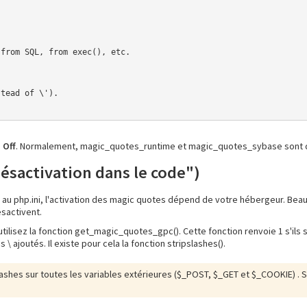
from SQL, from exec(), etc.

tead of \').

à
Off
. Normalement, magic_quotes_runtime et magic_quotes_sybase sont dés
désactivation dans le code")
au php.ini, l'activation des magic quotes dépend de votre hébergeur. Beau
ésactivent.
tilisez la fonction get_magic_quotes_gpc(). Cette fonction renvoie 1 s'ils s
les \ ajoutés. Il existe pour cela la fonction stripslashes().
lashes sur toutes les variables extérieures ($_POST, $_GET et $_COOKIE) . Si 