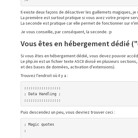
Il existe deux façons de désactiver les guillemets magiques, je 
La première est surtout pratique si vous avez votre propre serv
La seconde est pratique car elle permet de fonctionner sur n'i
Je vous conseille, par conséquent, la seconde. :p
Vous êtes en hébergement dédié ("d
Si vous êtes en hébergement dédié, vous devez pouvoir accéder au
Le php.ini est un fichier texte ASCII divisé en plusieurs sect
et des bases de données, activation d'extensions).
Trouvez l'endroit où il y a :
;;;;;;;;;;;;;;;;;

; Data Handling ;

;;;;;;;;;;;;;;;;;
Puis descendez un peu, vous devriez trouver ceci :
; Magic quotes

;
