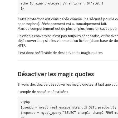
echo $chaine_protegee; // affiche : S\'alut !

?>
Cette protection est considérée comme une sécurité pour le dév
apostrophes). L'échappement est automatiquement fait.
Mais ce comportement est de plus en plus remis en cause pour
En effet la conversion n'est pas toujours nécessaire, et l'activa
déjà converties ; si elles viennent d'un fichier (d'une base de
HTTP.
Il est donc préférable de désactiver les magic quotes.
Désactiver les magic quotes
Si vous décidez de désactiver les magic quotes, il faut que vou
Exemple de requête sécurisée :
<?php

$pseudo = mysql_real_escape_string($_GET['pseudo']); 
$reponse = mysql_query("SELECT champ1, champ2 FROM me
?>