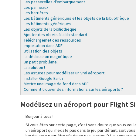
Les passerelles d'embarquement
Les panneaux
Les barrières
Les bâtiments génériques et les objets de la bibliothèque
Les bâtiments génériques
Les objets de la bibliothèque
Ajouter des objets à la lib standard
Téléchargemet des ressources
Importation dans ADE
Utilisation des objets
La déclinaison magnétique
Un petit problème...
La solution !
Les astuces pour modéliser un vrai aéroport
Installer Google Earth
Mettre une image de fond dans ADE
Comment trouver des informations sur les aéroports ?
Modélisez un aéroport pour Flight Si
Bonjour à tous !
Si vous êtes sur cette page, c'est sans doute que vous voule
un aéroport qui n'existe pas dans le jeu par défaut, soit vou
km de large pour être sûr de ne pas la rater :D ), ou encore 