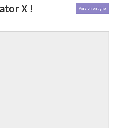
ator X !
Version en ligne