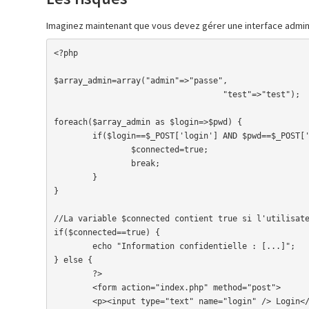
Imaginez maintenant que vous devez gérer une interface admini
<?php

$array_admin=array("admin"=>"passe",

			 	   "test"=>"test");

foreach($array_admin as $login=>$pwd) {

	if($login==$_POST['login'] AND $pwd==$_POST['pwd']) {

		$connected=true;

		break;

	}

}

//La variable $connected contient true si l'utilisate
if($connected==true) {

	echo "Information confidentielle : [...]";

} else {

	?>

	<form action="index.php" method="post">

    	<p><input type="text" name="login" /> Login</p>
