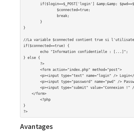
	if($login==$_POST['login'] &amp;&amp; $pwd==$_POST['pwd']) {

		$connected=true;

		break;

	}

}

//La variable $connected contient true si l'utilisate
if($connected==true) {

	echo "Information confidentielle : [...]";

} else {

	?>

	<form action="index.php" method="post">

    	<p><input type="text" name="login" /> Login</p>

        <p><input type="password" name="pwd" /> Password</p>

        <p><input type="submit" value="Connexion !" /></p>

    </form>

	<?php

}

?>
Avantages