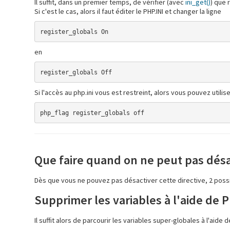
Il suffit, dans un premier temps, de vérifier (avec
ini_get()
) que 
Si c'est le cas, alors il faut éditer le PHP.INI et changer la ligne
register_globals On
en
register_globals Off
Si l'accès au php.ini vous est restreint, alors vous pouvez utilis
php_flag register_globals off
Que faire quand on ne peut pas désa
Dès que vous ne pouvez pas désactiver cette directive, 2 possib
Supprimer les variables à l'aide de 
Il suffit alors de parcourir les variables super-globales à l'aid