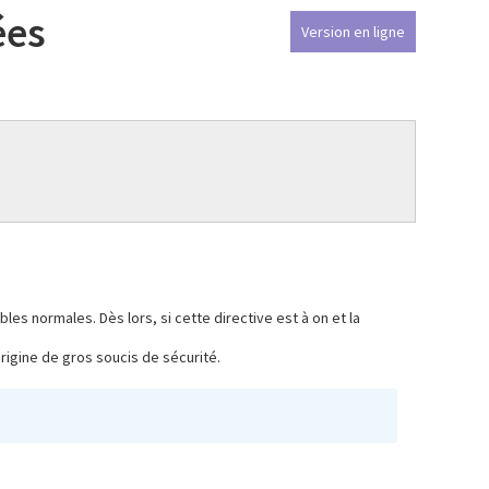
ées
Version en ligne
s normales. Dès lors, si cette directive est à on et la
origine de gros soucis de sécurité.