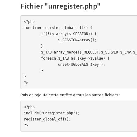
Fichier "unregister.php"
<?php

function register_global_off() {

	if(!is_array($_SESSION)) {

		$_SESSION=array();

	}

	$_TAB=array_merge($_REQUEST,$_SERVER,$_ENV,$_FILES);

	foreach($_TAB as $key=>$value) {

		unset($GLOBALS[$key]);

	}

}

?>
Puis on rajoute cette entête à tous les autres fichiers :
<?php

include("unregister.php");

register_global_off();

?>