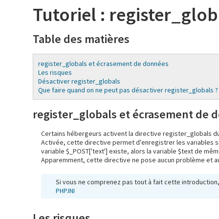
Tutoriel : register_gl
Table des matières
register_globals et écrasement de données
Les risques
Désactiver register_globals
Que faire quand on ne peut pas désactiver register_globals ?
register_globals et écrasement de 
Certains hébergeurs activent la directive register_globals du
Activée, cette directive permet d'enregistrer les variables 
variable $_POST['text'] existe, alors la variable $text de m
Apparemment, cette directive ne pose aucun problème et au con
Si vous ne comprenez pas tout à fait cette introduction, 
PHP.INI
Les risques