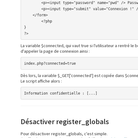
        <p><input type="password" name="pwd" /> Password</p>

        <p><input type="submit" value="Connexion !" /></p>

    </form>

	<?php

}

?>
La variable $connected, qui vaut true si l'utilisateur a rentré l
d'appeler la page de connexion ainsi :
index.php?connected=true
Dès lors, la variable $_GET['connected'] est copiée dans $connec
Le script affiche alors :
Information confidentielle : [...]
Désactiver register_globals
Pour désactiver register_globals, c'est simple.