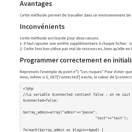
Avantages
Cette méthode permet de travailler dans un environnement de 
Inconvénients
Cette méthode est lourde pour deux raisons.
1- Il faut rajouter une entête supplémentaire à chaque fichier : 
2- Cette fonction utilise pas mal de ressources, bien qu'elle en 
Programmer correctement en initiali
Reprenons l'exemple du point n°1 "Les risques". Pour éviter que la 
Ainsi, même si $_GET['connected'] existe, la valeur de $connecte
<?php

//La variable $connected contient false : on ne sait 
$connected=false;

$array_admin=array("admin"=>"passe",

			 	   "test"=>"test");

foreach($array_admin as $login=>$pwd) {
