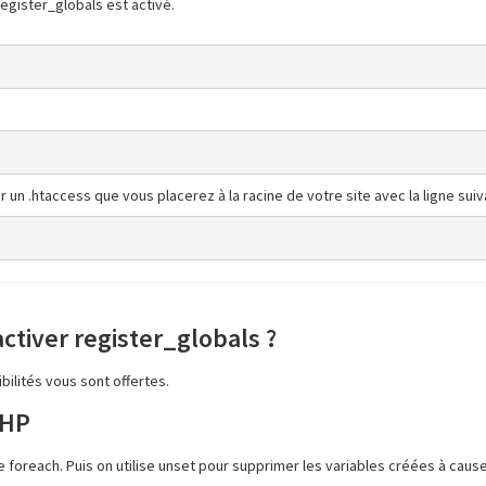
register_globals est activé.
er un .htaccess que vous placerez à la racine de votre site avec la ligne suiv
ctiver register_globals ?
ilités vous sont offertes.
PHP
e de foreach. Puis on utilise unset pour supprimer les variables créées à caus