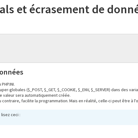
obals et écrasement de donn
données
 PHP.INI.
super-globales ($_POST, $_GET, $_COOKIE, $_ENV, $_SERVER) dans des variable
ême valeur sera automatiquement créée.
traire, facilite la programmation. Mais en réalité, celle-ci peut être à l'
lisez ceci :